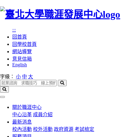
跳
到
主
:::
要
回首頁
內
回學校首頁
容
網站導覽
區
意見信箱
塊
English
字級：
小
中
大
搜
尋
搜
尋
選
單
關於職涯中心
中心沿革
成員介紹
最新消息
校內活動
校外活動
政府資源
考試檢定
服務項目