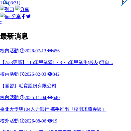
facebook
twitter
分
分
:::
享
享
最新消息
校內活動
2026-07-13
456
【7/23更新】115年畢業滿1、3、5年畢業生(校友)流向...
校內活動
2026-02-03
342
【實習】毛寶股份有限公司
校內活動
2025-11-04
540
臺北大學與104人力銀行 攜手推出「校園求職專區」
校外活動
2026-08-06
19