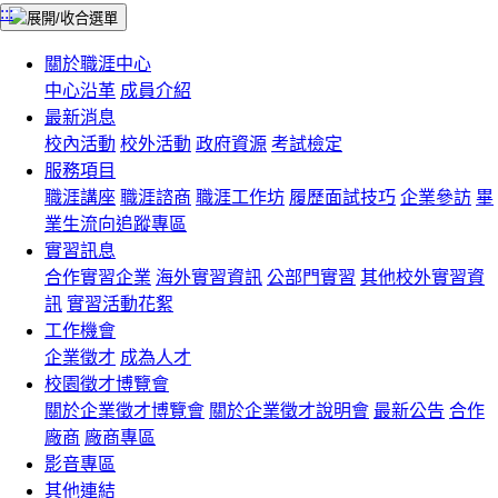
:::
關於職涯中心
中心沿革
成員介紹
最新消息
校內活動
校外活動
政府資源
考試檢定
服務項目
職涯講座
職涯諮商
職涯工作坊
履歷面試技巧
企業參訪
畢
業生流向追蹤專區
實習訊息
合作實習企業
海外實習資訊
公部門實習
其他校外實習資
訊
實習活動花絮
工作機會
企業徵才
成為人才
校園徵才博覽會
關於企業徵才博覽會
關於企業徵才說明會
最新公告
合作
廠商
廠商專區
影音專區
其他連結