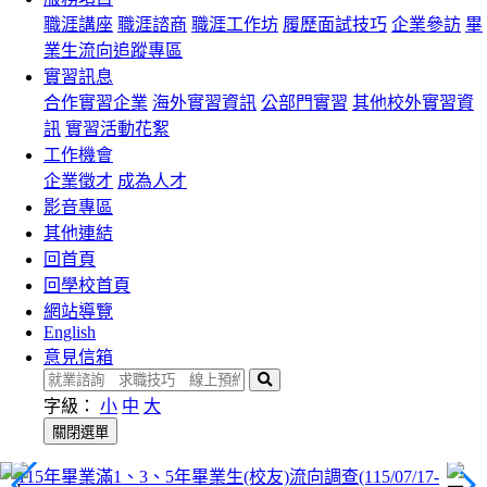
職涯講座
職涯諮商
職涯工作坊
履歷面試技巧
企業參訪
畢
業生流向追蹤專區
實習訊息
合作實習企業
海外實習資訊
公部門實習
其他校外實習資
訊
實習活動花絮
工作機會
企業徵才
成為人才
影音專區
其他連結
回首頁
回學校首頁
網站導覽
English
意見信箱
搜
尋
字級：
小
中
大
關閉選單