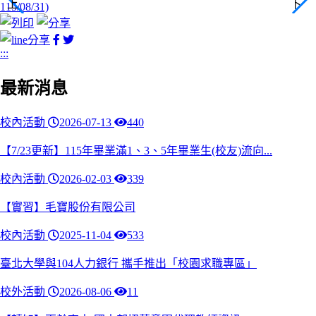
facebook
twitter
分
分
:::
享
享
最新消息
校內活動
2026-07-13
440
【7/23更新】115年畢業滿1、3、5年畢業生(校友)流向...
校內活動
2026-02-03
339
【實習】毛寶股份有限公司
校內活動
2025-11-04
533
臺北大學與104人力銀行 攜手推出「校園求職專區」
校外活動
2026-08-06
11