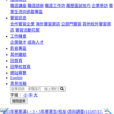
職涯講座
職涯諮商
職涯工作坊
履歷面試技巧
企業參訪
畢
業生流向追蹤專區
實習訊息
合作實習企業
海外實習資訊
公部門實習
其他校外實習資
訊
實習活動花絮
工作機會
企業徵才
成為人才
影音專區
其他連結
回首頁
回學校首頁
網站導覽
English
意見信箱
搜
尋
字級：
小
中
大
關閉選單