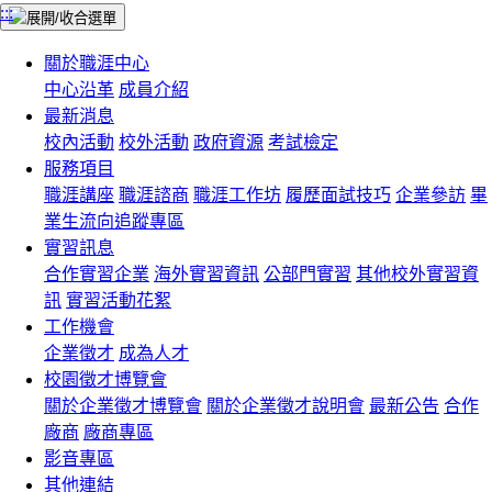
:::
關於職涯中心
中心沿革
成員介紹
最新消息
校內活動
校外活動
政府資源
考試檢定
服務項目
職涯講座
職涯諮商
職涯工作坊
履歷面試技巧
企業參訪
畢
業生流向追蹤專區
實習訊息
合作實習企業
海外實習資訊
公部門實習
其他校外實習資
訊
實習活動花絮
工作機會
企業徵才
成為人才
校園徵才博覽會
關於企業徵才博覽會
關於企業徵才說明會
最新公告
合作
廠商
廠商專區
影音專區
其他連結