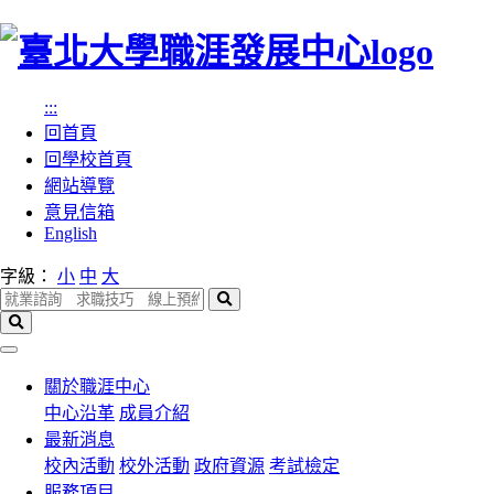
跳
到
主
:::
要
回首頁
內
回學校首頁
容
網站導覽
區
意見信箱
塊
English
字級：
小
中
大
搜
尋
搜
尋
選
單
關於職涯中心
中心沿革
成員介紹
最新消息
校內活動
校外活動
政府資源
考試檢定
服務項目