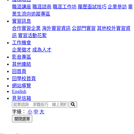
職涯講座
職涯諮商
職涯工作坊
履歷面試技巧
企業參訪
畢
業生流向追蹤專區
實習訊息
合作實習企業
海外實習資訊
公部門實習
其他校外實習資
訊
實習活動花絮
工作機會
企業徵才
成為人才
影音專區
其他連結
回首頁
回學校首頁
網站導覽
English
意見信箱
搜
尋
字級：
小
中
大
關閉選單