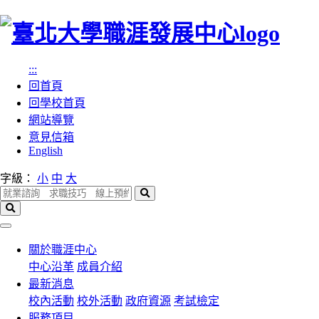
跳
到
主
:::
要
回首頁
內
回學校首頁
容
網站導覽
區
意見信箱
塊
English
字級：
小
中
大
搜
尋
搜
尋
選
單
關於職涯中心
中心沿革
成員介紹
最新消息
校內活動
校外活動
政府資源
考試檢定
服務項目