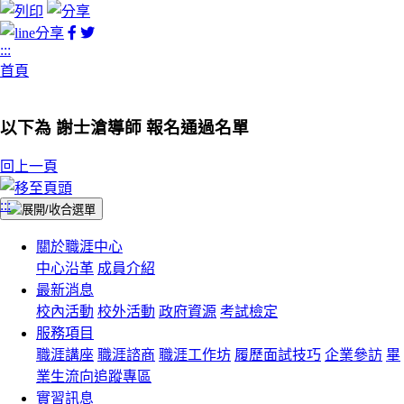
facebook
twitter
分
分
:::
享
享
首頁
以下為
謝士滄導師
報名
通過
名單
回上一頁
:::
關於職涯中心
中心沿革
成員介紹
最新消息
校內活動
校外活動
政府資源
考試檢定
服務項目
職涯講座
職涯諮商
職涯工作坊
履歷面試技巧
企業參訪
畢
業生流向追蹤專區
實習訊息