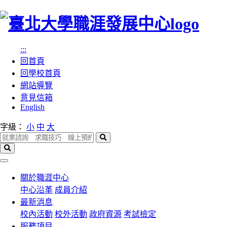
跳
到
主
:::
要
回首頁
內
回學校首頁
容
網站導覽
區
意見信箱
塊
English
字級：
小
中
大
搜
尋
搜
尋
選
單
關於職涯中心
中心沿革
成員介紹
最新消息
校內活動
校外活動
政府資源
考試檢定
服務項目