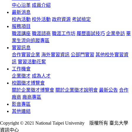
中心沿革
成員介紹
最新消息
校內活動
校外活動
政府資源
考試檢定
服務項目
職涯講座
職涯諮商
職涯工作坊
履歷面試技巧
企業參訪
畢
業生流向追蹤專區
實習訊息
合作實習企業
海外實習資訊
公部門實習
其他校外實習資
訊
實習活動花絮
工作機會
企業徵才
成為人才
校園徵才博覽會
關於企業徵才博覽會
關於企業徵才說明會
最新公告
合作
廠商
廠商專區
影音專區
其他連結
Copyright © 2021 National Taipei University 版權所有 臺北大學
資訊中心