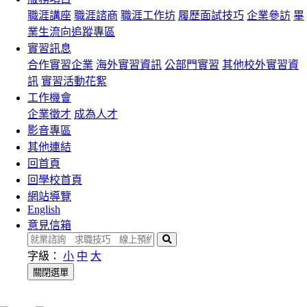
職涯講座
職涯諮商
職涯工作坊
履歷面試技巧
企業參訪
畢
業生流向追蹤專區
實習訊息
合作實習企業
海外實習資訊
公部門實習
其他校外實習資
訊
實習活動花絮
工作機會
企業徵才
成為人才
影音專區
其他連結
回首頁
回學校首頁
網站導覽
English
意見信箱
搜
尋
字級：
小
中
大
關閉選單