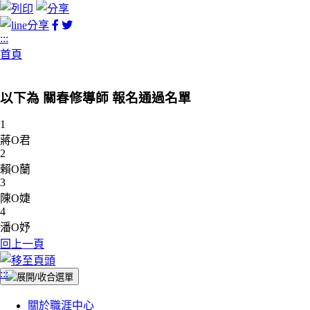
facebook
twitter
分
分
:::
享
享
首頁
以下為
關春修導師
報名
通過
名單
1
蔣O君
2
賴O蘭
3
陳O婕
4
潘O妤
回上一頁
:::
關於職涯中心