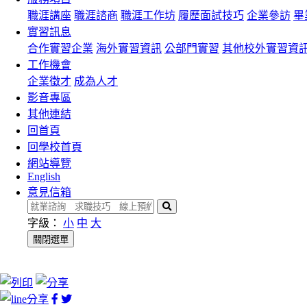
職涯講座
職涯諮商
職涯工作坊
履歷面試技巧
企業參訪
畢
實習訊息
合作實習企業
海外實習資訊
公部門實習
其他校外實習資
工作機會
企業徵才
成為人才
影音專區
其他連結
回首頁
回學校首頁
網站導覽
English
意見信箱
搜
尋
字級：
小
中
大
關閉選單
facebook
twitter