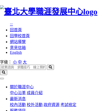
跳
到
主
:::
要
回首頁
內
回學校首頁
容
網站導覽
區
意見信箱
塊
English
字級：
小
中
大
搜
尋
搜
尋
選
單
關於職涯中心
中心沿革
成員介紹
最新消息
校內活動
校外活動
政府資源
考試檢定
服務項目