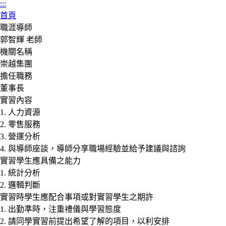
分
分
:::
享
享
首頁
職涯導師
郭智輝 老師
機關名稱
崇越集團
擔任職務
董事長
實習內容
1. 人力資源
2. 零售服務
3. 營運分析
4. 與導師座談，導師分享職場經驗並給予建議與諮詢
實習學生應具備之能力
1. 統計分析
2. 邏輯判斷
實習時學生應配合事項或對實習學生之期許
1. 出勤準時，注重禮儀與學習態度
2. 請同學實習前提出希望了解的項目，以利安排