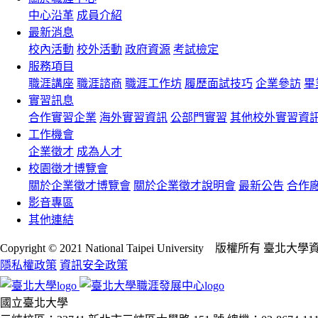
中心沿革
成員介紹
最新消息
校內活動
校外活動
政府資源
考試檢定
服務項目
職涯講座
職涯諮商
職涯工作坊
履歷面試技巧
企業參訪
畢
實習訊息
合作實習企業
海外實習資訊
公部門實習
其他校外實習資
工作機會
企業徵才
成為人才
校園徵才博覽會
關於企業徵才博覽會
關於企業徵才說明會
最新公告
合作
影音專區
其他連結
Copyright © 2021 National Taipei University 版權所有 臺北
隱私權政策
資訊安全政策
國立臺北大學